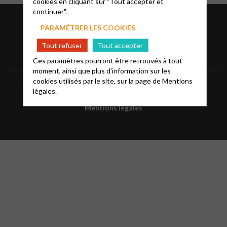
cookies en cliquant sur "Tout accepter et
continuer".
PARAMÉTRER LES COOKIES
Tout refuser
Tout accepter
Ces paramètres pourront être retrouvés à tout
moment, ainsi que plus d'information sur les
cookies utilisés par le site, sur la page de
Mentions
Faire un don à la paroisse
FAQ
Glossaire
légales.
Mentions légales