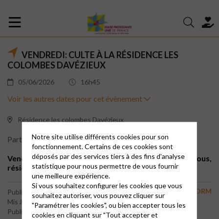
VENDREDI: CULTE À LA RÉSIDENCE LES
COLOMBES DAVÉZIEUX
05/06/2026
16h45
Voir les autres dates pour cet évènement
Résidence les colombes Davézieux
Notre site utilise différents cookies pour son
Partage
Imprimer
fonctionnement. Certains de ces cookies sont
déposés par des services tiers à des fins d'analyse
Vendredi à 16h 45 culte au salon, ouvert à toutes et tous,
statistique pour nous permettre de vous fournir
résidents ou visiteurs
une meilleure expérience.
Si vous souhaitez configurer les cookies que vous
Culte MDRM
Publié le 4 juillet 2024
souhaitez autoriser, vous pouvez cliquer sur
Mis à jour le 25 avril 2026
"Paramétrer les cookies", ou bien accepter tous les
Publié par le webmaster
cookies en cliquant sur "Tout accepter et