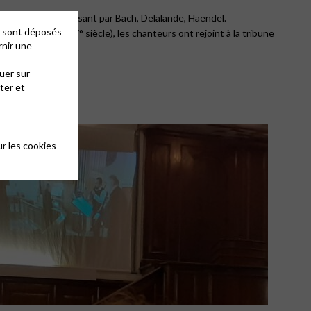
y(18°siècle) en passant par Bach, Delalande, Haendel.
es sont déposés
Henry Purcell (17° siècle), les chanteurs ont rejoint à la tribune
rnir une
uer sur
ter et
r les cookies