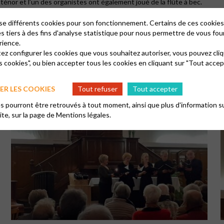
ténor et l’un des organistes ont également joué de la flûte à bec.
vent et de Noël, de compositeurs allant de Victoria (17° siècle) à Wesle
lise différents cookies pour son fonctionnement. Certains de ces cooki
elle interprétation de « L’ode pour l’anniversaire de la Reine Mary » de 
es tiers à des fins d'analyse statistique pour nous permettre de vous fou
rience.
 repris en chœur par l’assistance.
tez configurer les cookies que vous souhaitez autoriser, vous pouvez cliq
s cookies", ou bien accepter tous les cookies en cliquant sur "Tout accep
R LES COOKIES
Tout refuser
Tout accepter
 pourront être retrouvés à tout moment, ainsi que plus d'information su
site, sur la page de
Mentions légales.