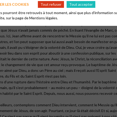
 de le dire, l’irruption de Jean est soudaine, et il introduit en effet un
R LES COOKIES
Tout refuser
Tout accepter
. L’évangéliste ne dit qu’une chose de ses origines : il vient de Nazar
 pourront être retrouvés à tout moment, ainsi que plus d'information su
 vient. Jésus ne vient pas de nulle part, certes, mais surtout, il ne vient p
site, sur la page de
Mentions légales.
oncer le fait que Jésus reçoive le baptême de la part de Jean. Pour le di
ue Jésus n’avait jamais commis de péché. En lisant l’évangile de Marc, c
s. Ici, Jean affirme avant de rencontrer le Messie qu’il ne lui est pas 
utres, et l’on peut supposer que lui aussi avait besoin de manifester en 
n, il avait pu s’éloigner de la volonté de Dieu. Oui, je veux croire qu’
r lieu dans son esprit pour aboutir à une confession publique, sur les r
it le dernier de cette nature. Avec Jésus, le Christ, la réconciliation a
et le changement de vie que cet amour reçu provoque. Le baptême de Jésus
n-aimé par Dieu, a donc un Père au ciel ; mais il reçoit aussi l’Esprit Sai
 du Fils et du Saint Esprit n’est pas loin.
d’une rupture dans l’histoire entre Dieu et l’humanité. Par le baptême q
in, qu’il s’est probablement – au moins un peu – éloigné de la volonté de
in habité par le Saint Esprit. Depuis, nous aussi, nous pouvons recevoir 
 meilleurs, contemplons comment Dieu intervient, comment le Messie qu’il 
ent de Jésus, de son agir. Pourtant, ce jour-là était décisif. Et si, aujou
? Ce n’est pas parce qu’il vient incognito qu’il n’est pas présent à nos cô