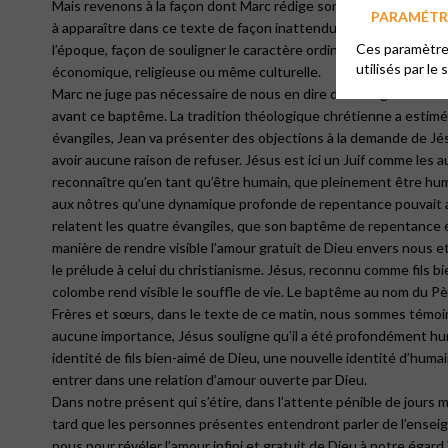
Mais revenons à la façon dont Marc rédige son évangile. Je viens
PARAMÉTRE
à apparaître dans ce texte de façon inattendue : Jésus lui-même
Ces paramètres
l’époque, façon de souligner le caractère ordinaire de celui qui en
utilisés par le 
économique, religieuse ou même culturelle.
Marc ne juge pas nécessaire de nous en dire davantage avant d’én
avant ce baptême. La tradition théologique chrétienne a estimé q
évangiles, Jean va présenter des objections à la demande de Jésu
avoir aucune raison de refuser. Jésus est ici un Juif comme les a
reconnaître qu’en tant qu’être humain, que pleinement être humai
aux nôtres qu’une dynamique profonde de repentance pouvait avoi
relatent les quatre évangiles, que son baptême de repentance éta
manière de rendre visible l’amour gratuit de Dieu envers nous 
le prélude à celui du christianisme. Jésus, reconnu comme fils bie
colombe rend visible le souffle de vie. Le baptême au nom du Père,
Frères et sœurs, dans le texte de ce matin, nous sommes témoins 
aucune importance, Jésus souligne qu’il a été profondément huma
identité de fils bien-aimé de Dieu, une nouvelle identité d’huma
entrer dans une relation d’amour ouverte par Dieu.
Dans notre présent qui s’étire, dans l’attente pénible de jours
tard que les personnes présentes entendront parler de l’enseignem
nous pour révéler l’amour infini et gratuit de Dieu à notre égard 