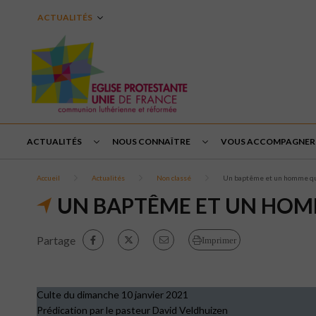
ACTUALITÉS
ACTUALITÉS
NOUS CONNAÎTRE
VOUS ACCOMPAGNER
Accueil
Actualités
Non classé
Un baptême et un homme qui 
UN BAPTÊME ET UN HOMM
Partage
Imprimer
Culte du dimanche 10 janvier 2021
Prédication par le pasteur David Veldhuizen