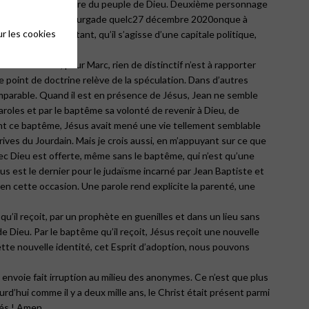
e rupture dans l’histoire du peuple de Dieu. Deuxième personnage
eth, en Galilée, une bourgade quelc27 décembre 2020onque à
r les cookies
as d’un lieu important, qu’il s’agisse d’une capitale politique,
re autrement, pour Marc, rien de distinctif n’est à rapporter
e point de doctrine relève de la spéculation. Dans d’autres
comparable. Quand il est en présence de Jésus, Jean ne semble
paroles et par le baptême sa volonté de revenir à Dieu, de
avant ce baptême, Jésus avait mené une vie tellement semblable
ives du Jourdain. Mais je crois aussi, en m’appuyant sur ce que
vec Dieu est offerte, même sans le baptême, qui n’est qu’une
 est le dernier pour le judaïsme incarné par Jean Baptiste et
nt en cette occasion. Une parole rend explicite la parenté, une
u’il reçoit, par un prophète en guenilles et dans un lieu sans
 Dieu. Par le baptême qu’il reçoit, Jésus reçoit une nouvelle
cette nouvelle identité, cet Esprit d’adoption, nous pouvons
envoie fait irruption au milieu des anonymes. Ce n’est que plus
rd’hui comme il y a deux mille ans, le Christ était présent parmi
tés ! Amen.