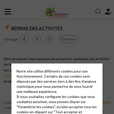
REPRISE DES ACTIVITÉS
Partage
Imprimer
Dans le respect des mesures de protection sanitaires, les activités
de la paroisse reprennent en ce mois de septembre.
Les pages correspondantes du site Internet (Participer :
cultes
,
Notre site utilise différents cookies pour son
jeunesse
,
Bible
) ont été mises à jour le 4 septembre avec les
fonctionnement. Certains de ces cookies sont
programmes et les dates.
déposés par des services tiers à des fins d'analyse
statistique pour nous permettre de vous fournir
une meilleure expérience.
Si vous souhaitez configurer les cookies que vous
souhaitez autoriser, vous pouvez cliquer sur
Non classé
Publié le 4 septembre 2020
"Paramétrer les cookies", ou bien accepter tous les
Publié par le webmaster
cookies en cliquant sur "Tout accepter et