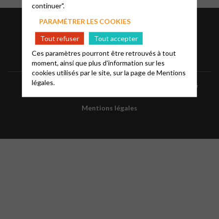
continuer".
PARAMÉTRER LES COOKIES
Tout refuser
Tout accepter
Ces paramètres pourront être retrouvés à tout
moment, ainsi que plus d'information sur les
cookies utilisés par le site, sur la page de
Mentions
légales.
Faire un don à la paroisse
FAQ
Glossaire
Mentions légales