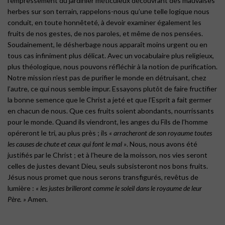
l’empressement du jardinier méticuleux découvrant des mauvaises
herbes sur son terrain, rappelons-nous qu’une telle logique nous
conduit, en toute honnêteté, à devoir examiner également les
fruits de nos gestes, de nos paroles, et même de nos pensées.
Soudainement, le désherbage nous apparaît moins urgent ou en
tous cas infiniment plus délicat. Avec un vocabulaire plus religieux,
plus théologique, nous pouvons réfléchir à la notion de purification.
Notre mission n’est pas de purifier le monde en détruisant, chez
l’autre, ce qui nous semble impur. Essayons plutôt de faire fructifier
la bonne semence que le Christ a jeté et que l’Esprit a fait germer
en chacun de nous. Que ces fruits soient abondants, nourrissants
pour le monde. Quand ils viendront, les anges du Fils de l’homme
opéreront le tri, au plus près ; ils
« arracheront de son royaume toutes
les causes de chute et ceux qui font le mal »
. Nous, nous avons été
justifiés par le Christ ; et à l’heure de la moisson, nos vies seront
celles de justes devant Dieu, seuls subsisteront nos bons fruits.
Jésus nous promet que nous serons transfigurés, revêtus de
lumière :
« les justes brilleront comme le soleil dans le royaume de leur
Père. »
Amen.