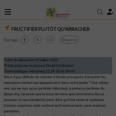
FRUCTIFIER PLUTÔT QU’ARRACHER
Partage
Imprimer
Culte du dimanche 19 juillet 2020
Prédication par le pasteur David Veldhuizen
Texte biblique : Matthieu 13,24-30 et 36-43
N’est-il pas difficile de résister à l’envie pressante d’arracher les
mauvaises herbes qui apparaissent dans votre jardin ? Oui, même
moi, qui ne suis qu’un jardinier débutant, à peine un jardinier du
dimanche, j’ai envie que le bout de terre que j’entretiens fasse
pousser ce que j’ai planté, peut-être qu’il me réserve quelques
bonnes surprises, mais surtout qu’il reste propre, sans espèces
parasites.