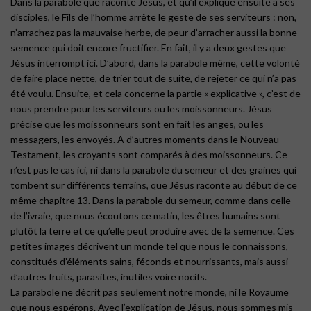
Dans la parabole que raconte Jésus, et qu’il explique ensuite à ses
disciples, le Fils de l’homme arrête le geste de ses serviteurs : non,
n’arrachez pas la mauvaise herbe, de peur d’arracher aussi la bonne
semence qui doit encore fructifier. En fait, il y a deux gestes que
Jésus interrompt ici. D’abord, dans la parabole même, cette volonté
de faire place nette, de trier tout de suite, de rejeter ce qui n’a pas
été voulu. Ensuite, et cela concerne la partie « explicative », c’est de
nous prendre pour les serviteurs ou les moissonneurs. Jésus
précise que les moissonneurs sont en fait les anges, ou les
messagers, les envoyés. A d’autres moments dans le Nouveau
Testament, les croyants sont comparés à des moissonneurs. Ce
n’est pas le cas ici, ni dans la parabole du semeur et des graines qui
tombent sur différents terrains, que Jésus raconte au début de ce
même chapitre 13. Dans la parabole du semeur, comme dans celle
de l’ivraie, que nous écoutons ce matin, les êtres humains sont
plutôt la terre et ce qu’elle peut produire avec de la semence. Ces
petites images décrivent un monde tel que nous le connaissons,
constitués d’éléments sains, féconds et nourrissants, mais aussi
d’autres fruits, parasites, inutiles voire nocifs.
La parabole ne décrit pas seulement notre monde, ni le Royaume
que nous espérons. Avec l’explication de Jésus, nous sommes mis