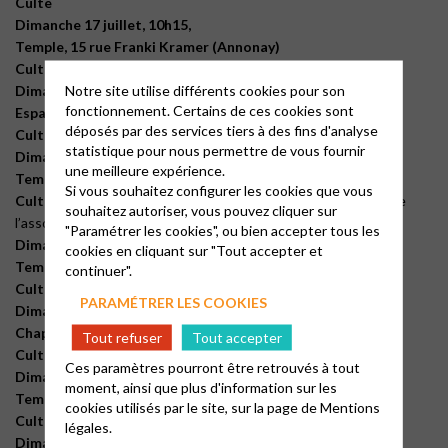
Culte
Dimanche 17 juillet, 10h15,
Temple, 15 rue Franki Kramer (Annonay)
Culte
Notre site utilise différents cookies pour son
Dimanche 24 juillet,
10h15,
fonctionnement. Certains de ces cookies sont
Espace Marie Durand, 1 rue de l’hôtel de ville (Annonay)
déposés par des services tiers à des fins d'analyse
Culte
statistique pour nous permettre de vous fournir
Dimanche 31 juillet, 10h15,
une meilleure expérience.
Temple, 15 rue Franki Kramer (Annonay)
Si vous souhaitez configurer les cookies que vous
Culte
(commun avec l’Église évangélique libre), intervention de
souhaitez autoriser, vous pouvez cliquer sur
l’association des Gédéons
"Paramétrer les cookies", ou bien accepter tous les
Dimanche 7 août, 10h15,
cookies en cliquant sur "Tout accepter et
Temple, 15 rue Franki Kramer (Annonay)
continuer".
Culte avec Cène
PARAMÉTRER LES COOKIES
Dimanche 14 août, 10h,
Chapelle, 7 boulevard de la République (Annonay)
Tout refuser
Tout accepter
Culte
(commun avec l’Église évangélique libre)
Ces paramètres pourront être retrouvés à tout
Dimanche 21 août, 10h15,
moment, ainsi que plus d'information sur les
Temple, 15 rue Franki Kramer (Annonay)
cookies utilisés par le site, sur la page de
Mentions
Culte
légales.
Dimanche 28 août, 10h15,