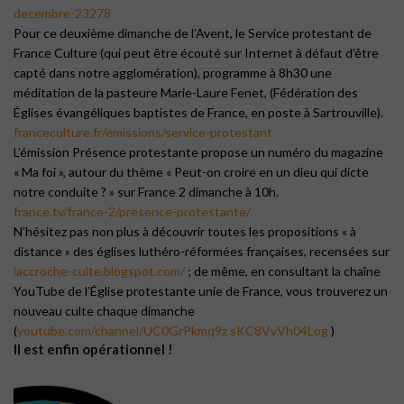
decembre-23278
Pour ce deuxième dimanche de l’Avent, le Service protestant de
France Culture (qui peut être écouté sur Internet à défaut d’être
capté dans notre agglomération), programme à 8h30 une
méditation de la pasteure Marie-Laure Fenet, (Fédération des
Églises évangéliques baptistes de France, en poste à Sartrouville).
franceculture.fr/emissions/service-protestant
L’émission Présence protestante propose un numéro du magazine
« Ma foi », autour du thème « Peut-on croire en un dieu qui dicte
notre conduite ? » sur France 2 dimanche à 10h.
france.tv/france-2/presence-protestante/
N’hésitez pas non plus à découvrir toutes les propositions « à
distance » des églises luthéro-réformées françaises, recensées sur
laccroche-culte.blogspot.com/
; de même, en consultant la chaîne
YouTube de l’Église protestante unie de France, vous trouverez un
nouveau culte chaque dimanche
(
youtube.com/channel/UC0GrPkmq9z sKC8VvVh04Log
)
Il est enfin opérationnel !