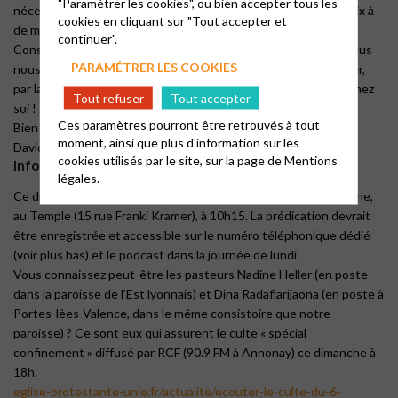
"Paramétrer les cookies", ou bien accepter tous les
nécessité. Chaque jour, nous nous trouvons devant un tel choix à
cookies en cliquant sur "Tout accepter et
de multiples reprises.
continuer".
Conscients de nos décisions mal ajustées dans ce domaine, nous
PARAMÉTRER LES COOKIES
nous ouvrons au pardon de Dieu. Et nous pouvons alors le louer,
par la prière, par le chant, lors d’un culte au temple, ou même chez
Tout refuser
Tout accepter
soi !
Ces paramètres pourront être retrouvés à tout
Bien fraternellement,
moment, ainsi que plus d'information sur les
David Veldhuizen
cookies utilisés par le site, sur la page de
Mentions
Informations pratiques
légales.
Ce dimanche 6, nous aurons un culte « en présentiel » avec Cène,
au Temple (15 rue Franki Kramer), à 10h15. La prédication devrait
être enregistrée et accessible sur le numéro téléphonique dédié
(voir plus bas) et le podcast dans la journée de lundi.
Vous connaissez peut-être les pasteurs Nadine Heller (en poste
dans la paroisse de l’Est lyonnais) et Dina Radafiarijaona (en poste à
Portes-lèes-Valence, dans le même consistoire que notre
paroisse) ? Ce sont eux qui assurent le culte « spécial
confinement » diffusé par RCF (90.9 FM à Annonay) ce dimanche à
18h.
eglise-protestante-unie.fr/actualite/ecouter-le-culte-du-6-