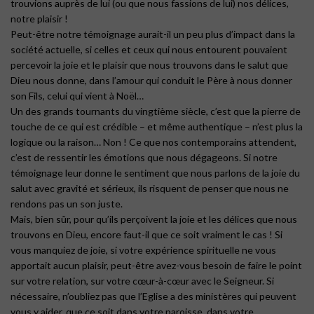
trouvions auprès de lui (ou que nous fassions de lui) nos délices,
notre plaisir !
Peut-être notre témoignage aurait-il un peu plus d’impact dans la
société actuelle, si celles et ceux qui nous entourent pouvaient
percevoir la joie et le plaisir que nous trouvons dans le salut que
Dieu nous donne, dans l’amour qui conduit le Père à nous donner
son Fils, celui qui vient à Noël…
Un des grands tournants du vingtième siècle, c’est que la pierre de
touche de ce qui est crédible – et même authentique – n’est plus la
logique ou la raison… Non ! Ce que nos contemporains attendent,
c’est de ressentir les émotions que nous dégageons. Si notre
témoignage leur donne le sentiment que nous parlons de la joie du
salut avec gravité et sérieux, ils risquent de penser que nous ne
rendons pas un son juste.
Mais, bien sûr, pour qu’ils perçoivent la joie et les délices que nous
trouvons en Dieu, encore faut-il que ce soit vraiment le cas ! Si
vous manquiez de joie, si votre expérience spirituelle ne vous
apportait aucun plaisir, peut-être avez-vous besoin de faire le point
sur votre relation, sur votre cœur-à-cœur avec le Seigneur. Si
nécessaire, n’oubliez pas que l’Eglise a des ministères qui peuvent
vous y aider, que ce soit dans votre paroisse, dans votre