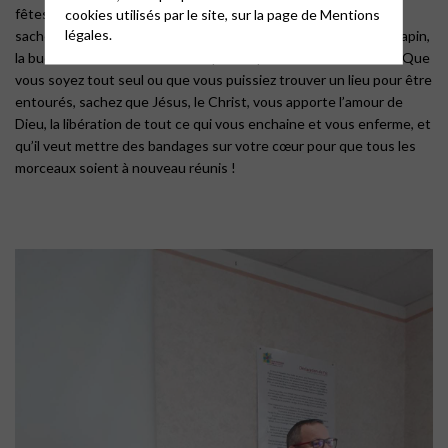
fêtes de Noël et du Nouvel-An sont des moments détestés,
cookies utilisés par le site, sur la page de
Mentions
légales.
sachez que celui qui vient à Noël ne vient pas d’abord pour le sapin,
la buche et les cadeaux. Il vient pour réparer votre cœur brisé. Que
vous soyez tout seul ou que vous puissiez trouver un lieu pour être
entourés, sachez que Jésus, le Christ, vous apporte l’amour de
Dieu, la libération de tout ce qui vous enchaine et vous enferme, et
qu’il veut mettre des bandages sur votre cœur pour que tous les
morceaux soient à nouveau réunis !