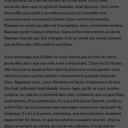
d’un général, du chef de l’armée du roi de Syrie. Vous l’avez
entendu, alors que ce général, Naaman, était lépreux, c’est cette
jeune fille qui a parlé à sa maîtresse pour lui conseiller une
rencontre avec le prophète Élisée. Sans cette intervention,
Naaman ne serait pas allé voir le prophète. Sans cette intervention,
Naaman serait toujours lépreux. Sans cette intervention, la vie de
Naaman n’aurait pas été changée, il ne se serait pas rendu compte
que le Dieu des Juifs était le seul Dieu…
Il est dommage que la Bible ne nous donne pas le nom de cette
jeune fille, alors que son rôle a été si important ! Dans les Écritures,
elle n’est pas la seule enfant dont la présence ou les paroles sont
décisives pour que les adultes comprennent quelque chose de
Dieu. Rappelez-vous : pour Abraham et Sarah, la naissance de leur
fils était tellement improbable, à leurs âges, qu’ils se sont rendus
compte, ou cela les a confirmé dans leur confiance, que ce que Dieu
avait promis, il l’accomplissait. Il y a aussi le jeune Samuel, confié au
prêtre Élie, qui lui transmet des messages importants de la part du
Seigneur. Il y en a d’autres, anonymes, que leurs parents voulaient
rapprocher de Jésus, et que les adultes voulaient écarter. Jésus a
placé un enfant au centre du cercle des adultes, il l’a donné en