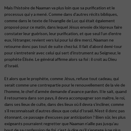
Mais l’histoire de Naaman va plus loin que sa purification et le
processus qui y a mené. Comme dans d’autres récits bibliques,
comme dans le texte de l’évangile de Luc qui était également
proposé pour ce matin, dans lequel Jésus envoie dix lépreux faire
constater leur guérison, leur purification, et que seul l’un d’entre
eux, l’étranger, revient vers lui pour lui dire merci, Naaman ne
retourne donc pas tout de suite chez lui. Il fait d’abord demi-tour
pour s’entretenir avec celui qui sert d’instrument au Seigneur, le
prophète Élisée. Le général affirme alors sa foi : il croit au Dieu
d’Israël.
Et alors que le prophète, comme Jésus, refuse tout cadeau, qui
serait comme une contrepartie pour le renouvellement de la vie de
l’homme, le chef d’armée demande d’avance pardon. Il le sait, quand
il retournera dans son pays, il devra accompagner son maître, le roi,
dans ses lieux de culte, dans des lieux où il devra s’incliner, comme
s’il reconnaissait d’autres dieux que celui d’Israël. N’est-il donc pas
étonnant, ce passage d’excuses par anticipation ? Bien sûr, les plus
exigeants pourraient regretter que Naaman n’aille pas jusqu’au
bout de sa confession de foi, c’est-à-dire qu’il s’engage à ne plus