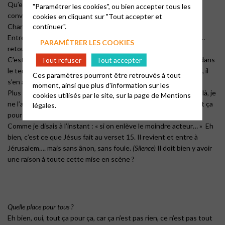
Qu’en est-il de la troupe s’il n’y a plus personne, il n’y a plus de
"Paramétrer les cookies", ou bien accepter tous les
convivialité, de partage, de bonheur partagé.
cookies en cliquant sur "Tout accepter et
continuer".
Changement de décor…
Entrée de Jésus dans le temple et tout compte fait, il est tard…
PARAMÉTRER LES COOKIES
retour à la maison.
C’est ce que nous dit le verset 11 : « Jésus entra à Jérusalem, dans
Tout refuser
Tout accepter
le temple. Quand il eut tout considéré, comme il était déjà tard, il
Ces paramètres pourront être retrouvés à tout
s’en alla à Béthanie avec les douze ».
moment, ainsi que plus d'information sur les
Plus rien, on baisse le rideau, la représentation est finie. Alors là, je
cookies utilisés par le site, sur la page de
Mentions
ne l’ai pas vu venir celle-là. Tout considéré, jésus s’en alla… tout ça
légales.
pour ça ?
Comme je disais à l’instant : « si on enlève le moindre acteur… » Eh
bien, c’est ce que Jésus fait au verset 15. Il revient et entre à
Jérusalem…. mais sans ânon, sans foule.
(Silence)
Il doit bien y avoir
une raison à toute cette mise en scène ?
Quelle place pour tous ?
Eh bien, oui, tout ça pour ça, car ça n’est pas rien, ce n’est pas tout