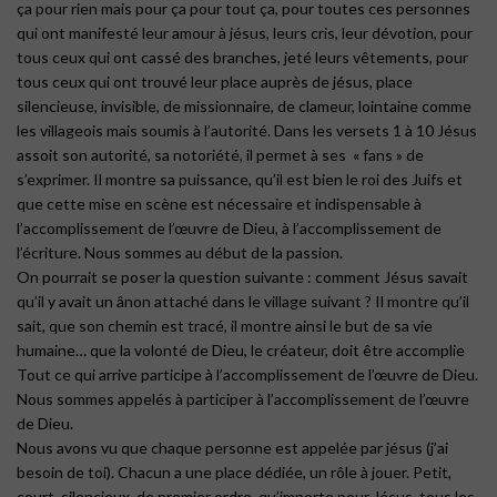
ça pour rien mais pour ça pour tout ça, pour toutes ces personnes
qui ont manifesté leur amour à jésus, leurs cris, leur dévotion, pour
tous ceux qui ont cassé des branches, jeté leurs vêtements, pour
tous ceux qui ont trouvé leur place auprès de jésus, place
silencieuse, invisible, de missionnaire, de clameur, lointaine comme
les villageois mais soumis à l’autorité. Dans les versets 1 à 10 Jésus
assoit son autorité, sa notoriété, il permet à ses « fans » de
s’exprimer. Il montre sa puissance, qu’il est bien le roi des Juifs et
que cette mise en scène est nécessaire et indispensable à
l’accomplissement de l’œuvre de Dieu, à l’accomplissement de
l’écriture. Nous sommes au début de la passion.
On pourrait se poser la question suivante : comment Jésus savait
qu’il y avait un ânon attaché dans le village suivant ? Il montre qu’il
sait, que son chemin est tracé, il montre ainsi le but de sa vie
humaine… que la volonté de Dieu, le créateur, doit être accomplie
Tout ce qui arrive participe à l’accomplissement de l’œuvre de Dieu.
Nous sommes appelés à participer à l’accomplissement de l’œuvre
de Dieu.
Nous avons vu que chaque personne est appelée par jésus (j’ai
besoin de toi). Chacun a une place dédiée, un rôle à jouer. Petit,
court, silencieux, de premier ordre, qu’importe pour Jésus, tous les