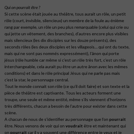
Qui on pourrait être ?
Si cette scène était jouée au théâtre, tous aurait un rôle, un petit
rôle (court, invisible, silencieux) un membre de la foule au énième
rang par exemple, un rôle un peu plus remarquable (celui qui crie ou
qui jette un vêtement, des branches), d’autres encore plus visibles
mais silencieux (les dix disciples sur les douze présents), des
seconds rôles (les deux disciples et les villageois… qui ont du texte,
mais qui ne sont pas nommés expressément), l’ânon qui porte
jésus (rôle humble car même si c’est un rôle très fort, c’est un rôle
interchangeable, cela aurait pu être un autre ânon avec les mêmes
conditions) et dans le rôle principal Jésus qui ne parle pas mais
c’est la star, le personnage central.
Tout le monde connait son rôle (ce qu’il doit faire) et son texte et la
pièce de théâtre est captivante. Tous les acteurs forment une
troupe, une seule et même entité, même s’ils viennent d’horizons
très différents, chacun a besoin de l’autre pour exister dans cette
scène.
A chacun de nous de s’identifier au personnage que l’on
pourrait
être. Nous venons de voir qui on
voudrait
être et maintenant qui
on
pourrait
car il y a souvent une différence entre je veux et je