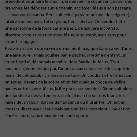
précèdent pour faire le chemin, le dégager, le sécuriser (couper des
branches, les déposer sur le chemin, acclamer Jésus à son passage,
… Hosanna, Hosanna, Béni soit celui qui vient au nom du seigneur),
lui dire « on est avec toi seigneur, béni sois tu ». On voudrait être
une personne de la foule car elle peut, de manière incognito,
discrète, vivre sa relation avec Jésus, le soutenir, mais sans pour
autant s’engager.
Peut-être l’ânon qui va vivre un moment magique dans sa vie d’âne,
une âme pure, jamais souillée par le pécher, une âme d’enfant, un
jeune baptisé désormais membre de la famille de Jésus. Tout
comme ce jeune enfant pur, l’ânon n’a pas conscience de l’appel de
jésus, de cet appel. « J’ai besoin de toi ». On voudrait être l’ânon car
on est au-devant de la scène et on fait quelque chose de visible
par les autres, pour Jésus, là il le porte sur son dos. L’ânon voit plein
de monde, il a des vêtements sur lui, il marche sur des branches
mises devant lui. Il doit se demander ce qu’il lui arrive. On est en
contact direct avec Jésus mais sans en être conscient. Une action
sincère, pure, sans demande en contrepartie.