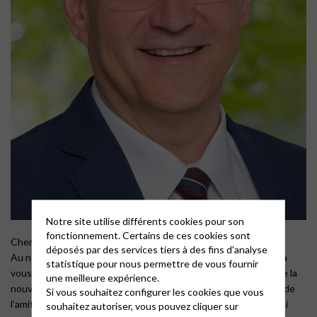
Notre site utilise différents cookies pour son
fonctionnement. Certains de ces cookies sont
Chers amis d’Annonay,
déposés par des services tiers à des fins d'analyse
Au nom de notre district ecclésiastique de Backnang, je tiens à
statistique pour nous permettre de vous fournir
vous remercier chaleureusement pour vos vœux à l’occasion de la
une meilleure expérience.
nouvelle année. Il est beau que nous soyons reliés par le pont de
Si vous souhaitez configurer les cookies que vous
l’amitié et par le Saint-Esprit de Dieu. Ainsi, nous pouvons aussi
souhaitez autoriser, vous pouvez cliquer sur