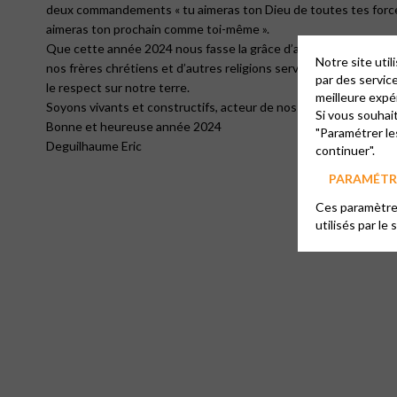
deux commandements « tu aimeras ton Dieu de toutes tes forces
aimeras ton prochain comme toi-même ».
Que cette année 2024 nous fasse la grâce d’accueillir un Pasteur
Notre site uti
nos frères chrétiens et d’autres religions servant Dieu, pour rame
par des servic
le respect sur notre terre.
meilleure expé
Soyons vivants et constructifs, acteur de nos convictions, dans
Si vous souhai
Bonne et heureuse année 2024
"Paramétrer le
Deguilhaume Eric
continuer".
PARAMÉTRE
Ces paramètres
utilisés par le 