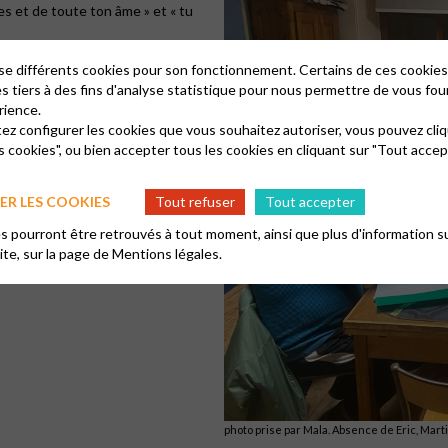
 et de toute ton âme » et « tu
, de continuer à travailler avec
lise différents cookies pour son fonctionnement. Certains de ces cooki
ner la Paix, L’Amour, la Joie et
es tiers à des fins d'analyse statistique pour nous permettre de vous fou
rience.
 l’Amour de notre Seigneur.
tez configurer les cookies que vous souhaitez autoriser, vous pouvez cliq
s cookies", ou bien accepter tous les cookies en cliquant sur "Tout accep
R LES COOKIES
Tout refuser
Tout accepter
 pourront être retrouvés à tout moment, ainsi que plus d'information su
site, sur la page de
Mentions légales.
photo prise par Mala. Absence de Eric, Mart