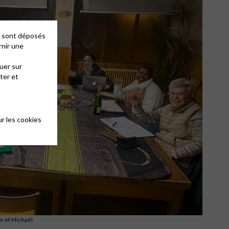
es sont déposés
rnir une
uer sur
ter et
r les cookies
in et Michaël