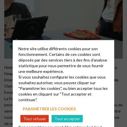
Notre site utilise différents cookies pour son
fonctionnement. Certains de ces cookies sont
déposés par des services tiers à des fins d'analyse
statistique pour nous permettre de vous fournir
l’émission du Carême protestant sur le thème “Toutes et tous à
une meilleure expérience.
l’image de Dieu”, présenté par Jean-Luc Gadreau, avec les
Si vous souhaitez configurer les cookies que vous
interventions de Christian Apel, Isabelle Bousquet, Guillaume de
souhaitez autoriser, vous pouvez cliquer sur
Clermont, Pierre de Mareuil, Philippe de Pol, Pasteurs de la
"Paramétrer les cookies", ou bien accepter tous les
Fondation John Bost.
cookies en cliquant sur "Tout accepter et
La Fondation John Bost accueille une très grande diversité de
continuer".
personnes en situation de handicap. Lieu de soin, lieu de vie, lieu de
PARAMÉTRER LES COOKIES
sens, elle affirme la dignité de tout être humain et rappelle, contre
toute peur et tout jugement, que la vulnérabilité est constitutive
Tout refuser
Tout accepter
de notre commune humanité.