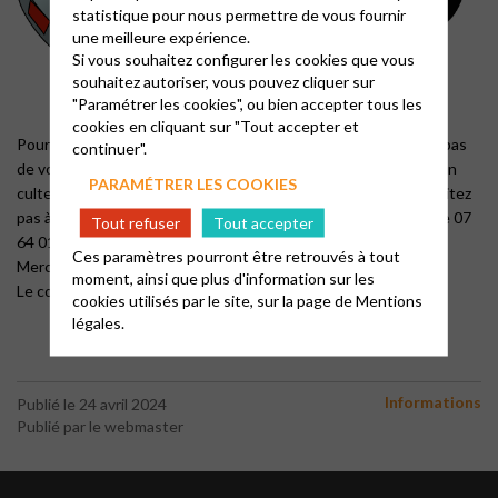
statistique pour nous permettre de vous fournir
une meilleure expérience.
Si vous souhaitez configurer les cookies que vous
souhaitez autoriser, vous pouvez cliquer sur
"Paramétrer les cookies", ou bien accepter tous les
cookies en cliquant sur "Tout accepter et
Pour des raisons de commodités réciproques, vous qui n’avez pas
continuer".
de voiture ou qui souhaitez profiter d’une voiture pour aller à un
PARAMÉTRER LES COOKIES
culte, une rencontre, une réunion paroissiale ou autre … n’hésitez
pas à appeler les chauffeurs que vous connaissez ou appelez le 07
Tout refuser
Tout accepter
64 01 83 10
Ces paramètres pourront être retrouvés à tout
Merci à vous de vous signaler
moment, ainsi que plus d'information sur les
Le conseil presbytéral et les chauffeurs
cookies utilisés par le site, sur la page de
Mentions
légales.
Informations
Publié le 24 avril 2024
Publié par le webmaster