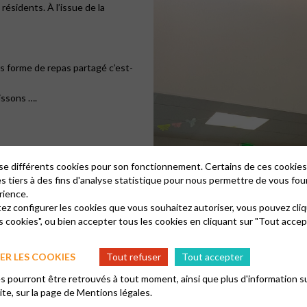
ésidents. À l’issue de la
us forme de repas partagé c’est-
issons ….
lise différents cookies pour son fonctionnement. Certains de ces cooki
es tiers à des fins d'analyse statistique pour nous permettre de vous fou
rience.
tez configurer les cookies que vous souhaitez autoriser, vous pouvez cliq
s cookies", ou bien accepter tous les cookies en cliquant sur "Tout accep
R LES COOKIES
Tout refuser
Tout accepter
 pourront être retrouvés à tout moment, ainsi que plus d'information su
site, sur la page de
Mentions légales.