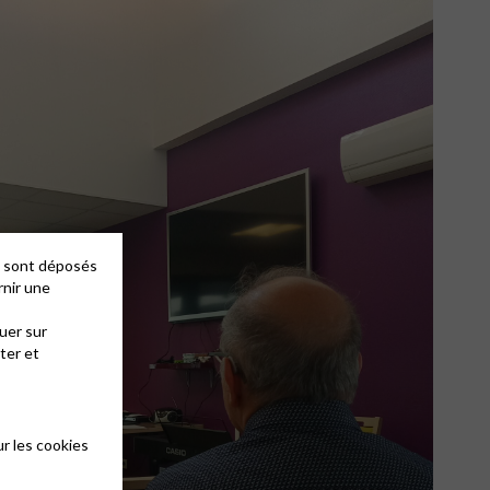
es sont déposés
rnir une
uer sur
ter et
r les cookies