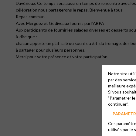
Davézieux. Ce temps sera aussi un temps de rencontre avec les r
célébration nous partagerons le repas. Bienvenue à tous
Repas commun
Avec Merguez et Godiveaux fournis par l’ABPA
Aux participants de fournir les salades diverses et desserts so
à-dire que :
chacun apporte un plat salé ou sucré ou /et du fromage, des bo
à partager pour plusieurs personnes.
Merci pour votre présence et votre participation
Notre site uti
par des servic
meilleure expé
Si vous souhai
"Paramétrer le
continuer".
PARAMÉTRE
Ces paramètres
utilisés par le 