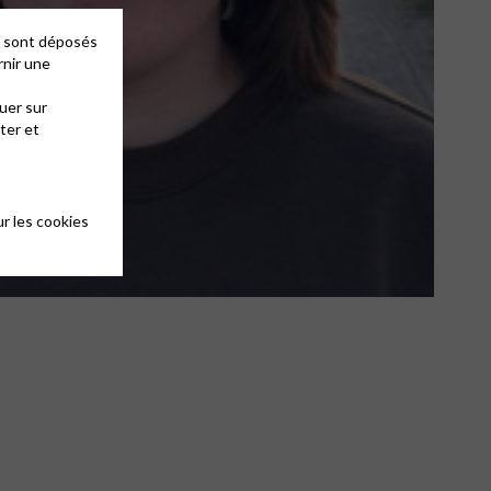
es sont déposés
rnir une
uer sur
ter et
r les cookies