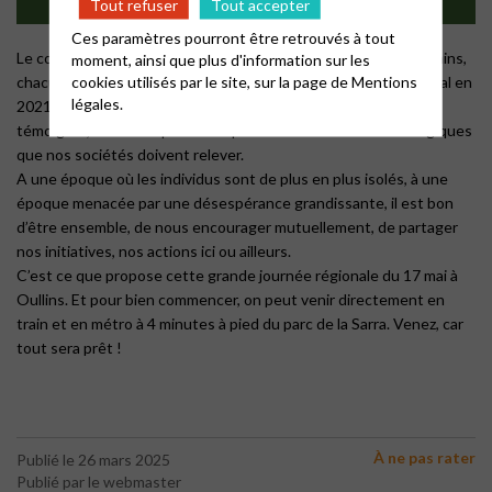
Tout refuser
Tout accepter
Ces paramètres pourront être retrouvés à tout
Le constat est connu et partagé : la planète va mal et les humains,
moment, ainsi que plus d'information sur les
cookies utilisés par le site, sur la page de
Mentions
chacun d’entre nous, y contribuent. Depuis son synode national en
légales.
2021, l’Église protestante unie de France s’est engagée pour
témoigner, nourrir et porter l’Espérance face aux défis écologiques
que nos sociétés doivent relever.
A une époque où les individus sont de plus en plus isolés, à une
époque menacée par une désespérance grandissante, il est bon
d’être ensemble, de nous encourager mutuellement, de partager
nos initiatives, nos actions ici ou ailleurs.
C’est ce que propose cette grande journée régionale du 17 mai à
Oullins. Et pour bien commencer, on peut venir directement en
train et en métro à 4 minutes à pied du parc de la Sarra. Venez, car
tout sera prêt !
À ne pas rater
Publié le 26 mars 2025
Publié par le webmaster