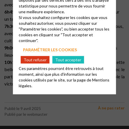
avec chants et lectures au sommet du Montmiandon.
statistique pour nous permettre de vous fournir
6h45 :
Non-marcheurs, rendez-vous à l’ancienne école pour
une meilleure expérience.
Si vous souhaitez configurer les cookies que vous
un temps spirituel sur place.
souhaitez autoriser, vous pouvez cliquer sur
7h30 :
Moment de rencontre et de convivialité, ouvert à tous,
"Paramétrer les cookies", ou bien accepter tous les
avec partage du pain
cookies en cliquant sur "Tout accepter et
cuit au four communal.
continuer".
9h00 :
D
é
part vers les offices du matin de P
â
ques dans les
PARAMÉTRER LES COOKIES
lieux de culte respectifs
.
Tout refuser
Tout accepter
10h15 :
L’Eglise Protestante Unie vous invite prolonger cette
Ces paramètres pourront être retrouvés à tout
belle matinée par un culte de Résurrection au Temple, avec le
moment, ainsi que plus d'information sur les
partage de la Cène. Un temps fort pour célébrer ensemble la
cookies utilisés par le site, sur la page de
Mentions
victoire de la vie sur la mort, dans la paix et la foi.
légales.
À ne pas rater
Publié le 9 avril 2025
Publié par le webmaster